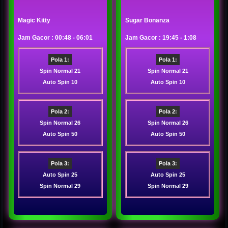
Magic Kitty
Sugar Bonanza
Jam Gacor : 00:48 - 06:01
Jam Gacor : 19:45 - 1:08
Pola 1:
Pola 1:
Spin Normal 21
Spin Normal 21
Auto Spin 10
Auto Spin 10
Pola 2:
Pola 2:
Spin Normal 26
Spin Normal 26
Auto Spin 50
Auto Spin 50
Pola 3:
Pola 3:
Auto Spin 25
Auto Spin 25
Spin Normal 29
Spin Normal 29