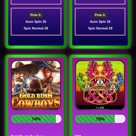
Pola 3:
Pola 3:
Auto Spin 25
Auto Spin 25
Spin Normal 29
Spin Normal 29
74%
79%