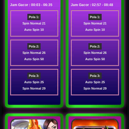
Jam Gacor : 00:03 - 06:35
Jam Gacor : 02:57 - 08:48
Pola 1:
Pola 1:
Spin Normal 21
Spin Normal 21
Auto Spin 10
Auto Spin 10
Pola 2:
Pola 2:
Spin Normal 26
Spin Normal 26
Auto Spin 50
Auto Spin 50
Pola 3:
Pola 3:
Auto Spin 25
Auto Spin 25
Spin Normal 29
Spin Normal 29