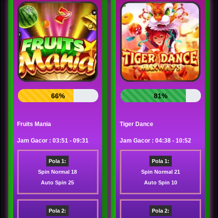
66%
81%
Fruits Mania
Tiger Dance
Jam Gacor : 03:51 - 09:31
Jam Gacor : 04:38 - 10:52
Pola 1:
Pola 1:
Spin Normal 18
Spin Normal 21
Auto Spin 25
Auto Spin 10
Pola 2:
Pola 2: