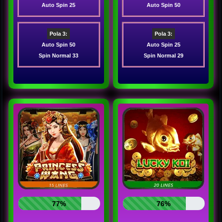
Auto Spin 25
Auto Spin 50
Pola 3:
Pola 3:
Auto Spin 50
Auto Spin 25
Spin Normal 33
Spin Normal 29
77%
76%