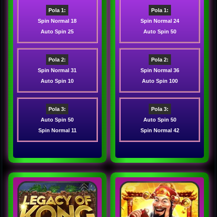
Pola 1:
Pola 1:
Spin Normal 18
Spin Normal 24
Auto Spin 25
Auto Spin 50
Pola 2:
Pola 2:
Spin Normal 31
Spin Normal 36
Auto Spin 10
Auto Spin 100
Pola 3:
Pola 3:
Auto Spin 50
Auto Spin 50
Spin Normal 11
Spin Normal 42