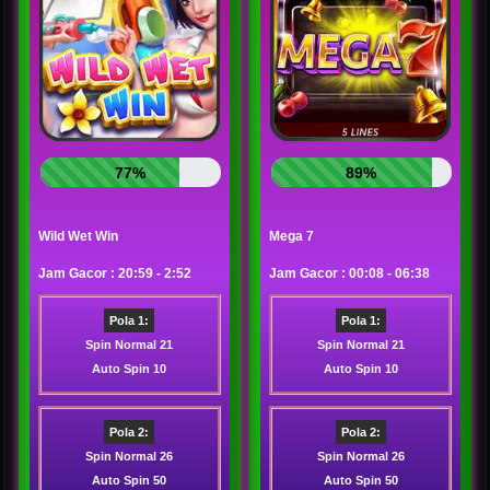
77%
89%
Wild Wet Win
Mega 7
Jam Gacor : 20:59 - 2:52
Jam Gacor : 00:08 - 06:38
Pola 1:
Pola 1:
Spin Normal 21
Spin Normal 21
Auto Spin 10
Auto Spin 10
Pola 2:
Pola 2:
Spin Normal 26
Spin Normal 26
Auto Spin 50
Auto Spin 50