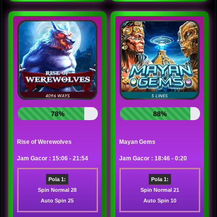
78%
88%
Rise of Werewolves
Mayan Gems
Jam Gacor : 15:06 - 21:54
Jam Gacor : 18:46 - 0:20
Pola 1:
Pola 1:
Spin Normal 28
Spin Normal 21
Auto Spin 25
Auto Spin 10