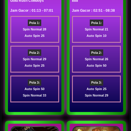
Gold Rush Cowboys
888
Jam Gacor : 01:13 - 07:01
Jam Gacor : 02:51 - 08:38
Pola 1:
Pola 1:
Spin Normal 28
Spin Normal 21
Auto Spin 25
Auto Spin 10
Pola 2:
Pola 2:
Spin Normal 29
Spin Normal 26
Auto Spin 25
Auto Spin 50
Pola 3:
Pola 3:
Auto Spin 50
Auto Spin 25
Spin Normal 33
Spin Normal 29