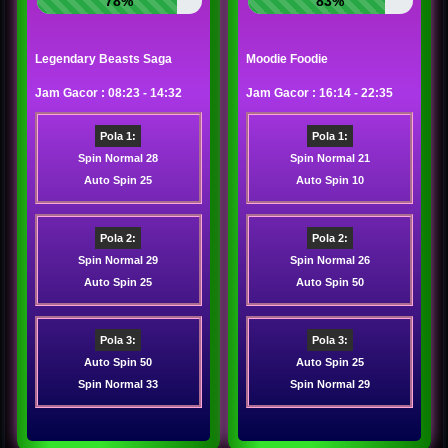
78%
83%
Legendary Beasts Saga
Moodie Foodie
Jam Gacor : 08:23 - 14:32
Jam Gacor : 16:14 - 22:35
Pola 1:
Pola 1:
Spin Normal 28
Spin Normal 21
Auto Spin 25
Auto Spin 10
Pola 2:
Pola 2:
Spin Normal 29
Spin Normal 26
Auto Spin 25
Auto Spin 50
Pola 3:
Pola 3:
Auto Spin 50
Auto Spin 25
Spin Normal 33
Spin Normal 29