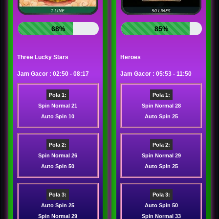
68%
85%
Three Lucky Stars
Heroes
Jam Gacor : 02:50 - 08:17
Jam Gacor : 05:53 - 11:50
Pola 1:
Pola 1:
Spin Normal 21
Spin Normal 28
Auto Spin 10
Auto Spin 25
Pola 2:
Pola 2:
Spin Normal 26
Spin Normal 29
Auto Spin 50
Auto Spin 25
Pola 3:
Pola 3:
Auto Spin 25
Auto Spin 50
Spin Normal 29
Spin Normal 33