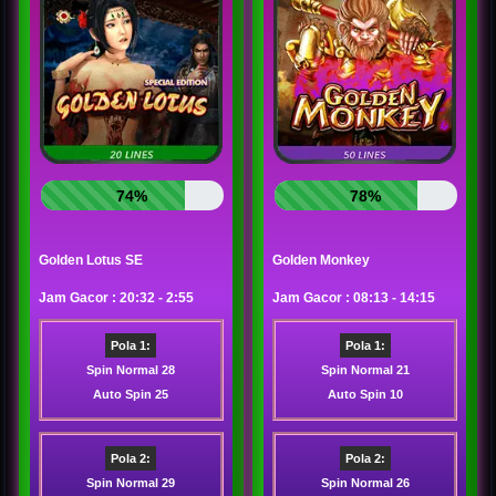
74%
78%
Golden Lotus SE
Golden Monkey
Jam Gacor : 20:32 - 2:55
Jam Gacor : 08:13 - 14:15
Pola 1:
Pola 1:
Spin Normal 28
Spin Normal 21
Auto Spin 25
Auto Spin 10
Pola 2:
Pola 2:
Spin Normal 29
Spin Normal 26