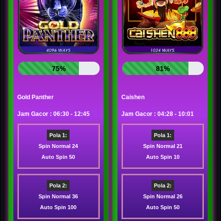
75%
81%
Gold Panther
Caishen
Jam Gacor : 06:30 - 12:45
Jam Gacor : 04:28 - 10:01
Pola 1:
Pola 1:
Spin Normal 24
Spin Normal 21
Auto Spin 50
Auto Spin 10
Pola 2:
Pola 2:
Spin Normal 36
Spin Normal 26
Auto Spin 100
Auto Spin 50