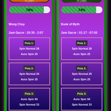
78%
74%
Wong Choy
Book of Myth
Jam Gacor : 20:35 - 2:07
Jam Gacor : 01:17 - 07:50
Pola 1:
Pola 1:
Spin Normal 28
Spin Normal 28
Auto Spin 25
Auto Spin 25
Pola 2:
Pola 2:
Spin Normal 29
Spin Normal 29
Auto Spin 25
Auto Spin 25
Pola 3:
Pola 3:
Auto Spin 50
Auto Spin 50
Spin Normal 33
Spin Normal 33