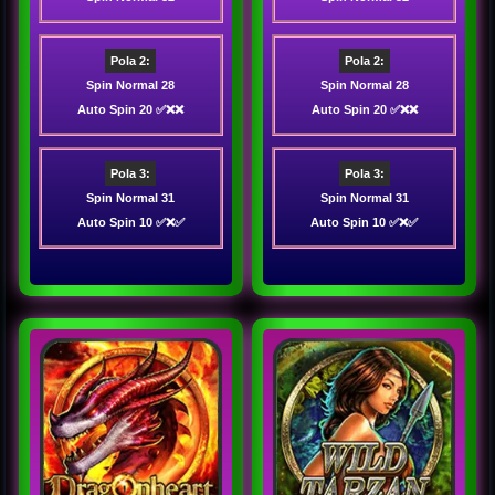
Pola 2:
Pola 2:
Spin Normal 28
Spin Normal 28
Auto Spin 20 ✅❌❌
Auto Spin 20 ✅❌❌
Pola 3:
Pola 3:
Spin Normal 31
Spin Normal 31
Auto Spin 10 ✅❌✅
Auto Spin 10 ✅❌✅