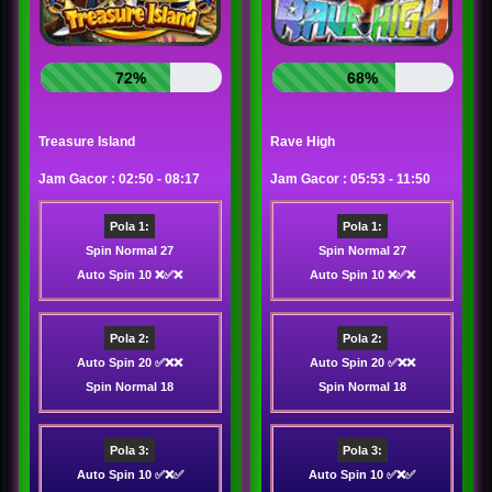
72%
68%
Treasure Island
Rave High
Jam Gacor : 02:50 - 08:17
Jam Gacor : 05:53 - 11:50
Pola 1:
Pola 1:
Spin Normal 27
Spin Normal 27
Auto Spin 10 ❌✅❌
Auto Spin 10 ❌✅❌
Pola 2:
Pola 2:
Auto Spin 20 ✅❌❌
Auto Spin 20 ✅❌❌
Spin Normal 18
Spin Normal 18
Pola 3:
Pola 3:
Auto Spin 10 ✅❌✅
Auto Spin 10 ✅❌✅