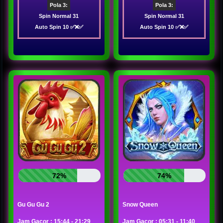
Pola 3:
Pola 3:
Spin Normal 31
Spin Normal 31
Auto Spin 10 ✅❌✅
Auto Spin 10 ✅❌✅
72%
74%
Gu Gu Gu 2
Snow Queen
Jam Gacor : 15:44 - 21:29
Jam Gacor : 05:31 - 11:40