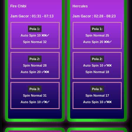
Fire Chibi
Hercules
Jam Gacor : 01:31 - 07:13
Jam Gacor : 02:28 - 08:23
Pola 1:
Pola 1:
Auto Spin 10 ❌❌✅
Spin Normal 25
Spin Normal 32
Auto Spin 20 ❌❌✅
Pola 2:
Pola 2:
Spin Normal 28
Auto Spin 10 ✅❌❌
Auto Spin 20 ✅❌❌
Spin Normal 18
Pola 3:
Pola 3:
Spin Normal 31
Spin Normal 17
Auto Spin 10 ✅❌✅
Auto Spin 10 ✅❌❌