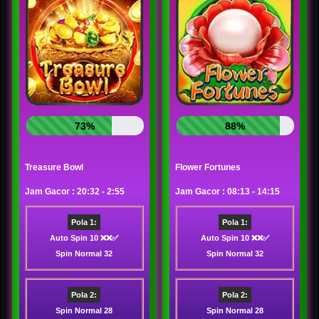
73%
88%
Treasure Bowl
Flower Fortunes
Jam Gacor : 20:32 - 2:55
Jam Gacor : 08:13 - 14:15
Pola 1:
Pola 1:
Auto Spin 10 ❌❌✅
Auto Spin 10 ❌❌✅
Spin Normal 32
Spin Normal 32
Pola 2:
Pola 2:
Spin Normal 28
Spin Normal 28