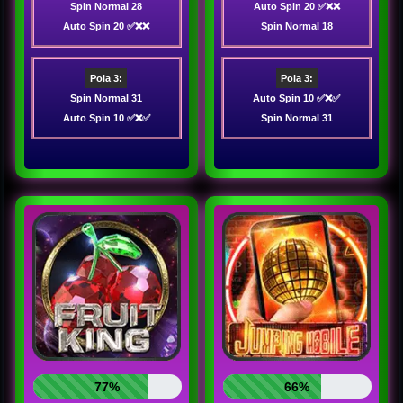
Spin Normal 28
Auto Spin 20 ✅❌❌
Auto Spin 20 ✅❌❌
Spin Normal 18
Pola 3:
Pola 3:
Spin Normal 31
Auto Spin 10 ✅❌✅
Auto Spin 10 ✅❌✅
Spin Normal 31
77%
66%