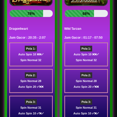
78%
68%
Dragonheart
Wild Tarzan
Jam Gacor : 20:35 - 2:07
Jam Gacor : 01:17 - 07:50
Pola 1:
Pola 1:
Auto Spin 10 ❌❌✅
Auto Spin 10 ❌❌✅
Spin Normal 32
Spin Normal 32
Pola 2:
Pola 2:
Spin Normal 28
Spin Normal 28
Auto Spin 20 ✅❌❌
Auto Spin 20 ✅❌❌
Pola 3:
Pola 3:
Spin Normal 31
Spin Normal 31
Auto Spin 10 ✅❌✅
Auto Spin 10 ✅❌✅