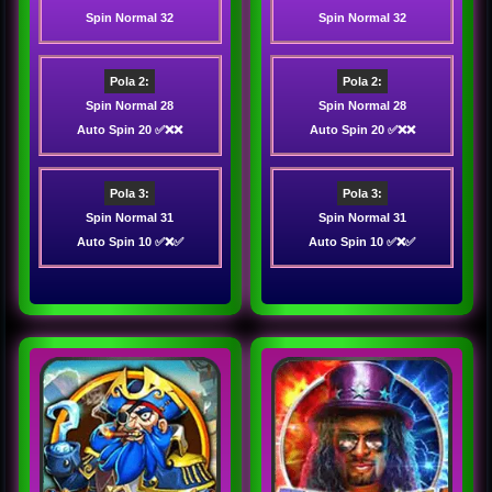
Spin Normal 32
Spin Normal 32
Pola 2:
Pola 2:
Spin Normal 28
Spin Normal 28
Auto Spin 20 ✅❌❌
Auto Spin 20 ✅❌❌
Pola 3:
Pola 3:
Spin Normal 31
Spin Normal 31
Auto Spin 10 ✅❌✅
Auto Spin 10 ✅❌✅