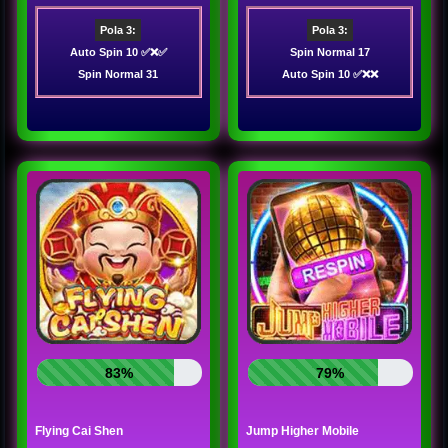
Pola 3:
Pola 3:
Auto Spin 10 ✅❌✅
Spin Normal 17
Spin Normal 31
Auto Spin 10 ✅❌❌
83%
79%
Flying Cai Shen
Jump Higher Mobile