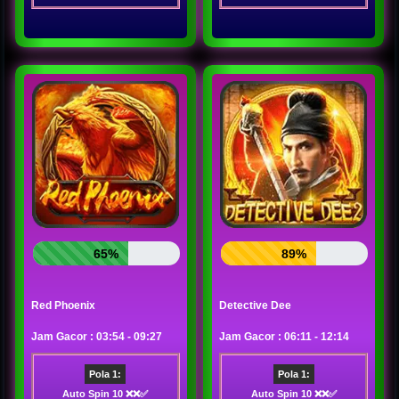
65%
89%
Red Phoenix
Detective Dee
Jam Gacor : 03:54 - 09:27
Jam Gacor : 06:11 - 12:14
Pola 1:
Pola 1:
Auto Spin 10 ❌❌✅
Auto Spin 10 ❌❌✅