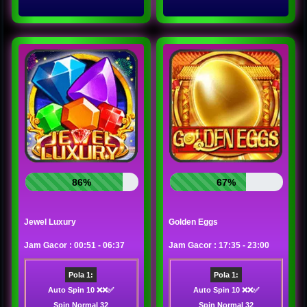
86%
67%
Jewel Luxury
Golden Eggs
Jam Gacor : 00:51 - 06:37
Jam Gacor : 17:35 - 23:00
Pola 1:
Pola 1:
Auto Spin 10 ❌❌✅
Auto Spin 10 ❌❌✅
Spin Normal 32
Spin Normal 32