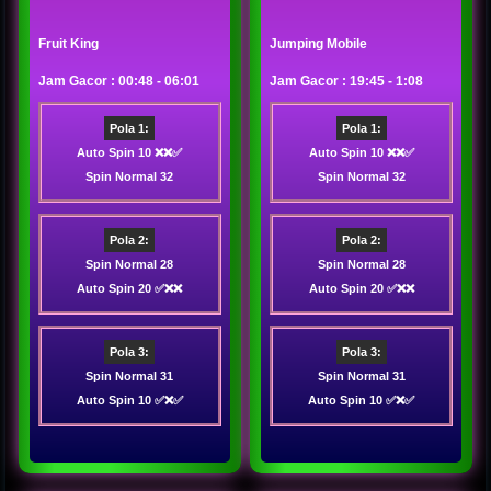
Fruit King
Jumping Mobile
Jam Gacor : 00:48 - 06:01
Jam Gacor : 19:45 - 1:08
Pola 1:
Pola 1:
Auto Spin 10 ❌❌✅
Auto Spin 10 ❌❌✅
Spin Normal 32
Spin Normal 32
Pola 2:
Pola 2:
Spin Normal 28
Spin Normal 28
Auto Spin 20 ✅❌❌
Auto Spin 20 ✅❌❌
Pola 3:
Pola 3:
Spin Normal 31
Spin Normal 31
Auto Spin 10 ✅❌✅
Auto Spin 10 ✅❌✅