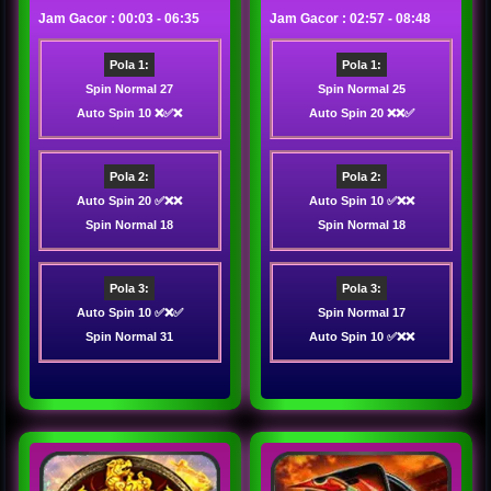
Jam Gacor : 00:03 - 06:35
Jam Gacor : 02:57 - 08:48
Pola 1:
Pola 1:
Spin Normal 27
Spin Normal 25
Auto Spin 10 ❌✅❌
Auto Spin 20 ❌❌✅
Pola 2:
Pola 2:
Auto Spin 20 ✅❌❌
Auto Spin 10 ✅❌❌
Spin Normal 18
Spin Normal 18
Pola 3:
Pola 3:
Auto Spin 10 ✅❌✅
Spin Normal 17
Spin Normal 31
Auto Spin 10 ✅❌❌