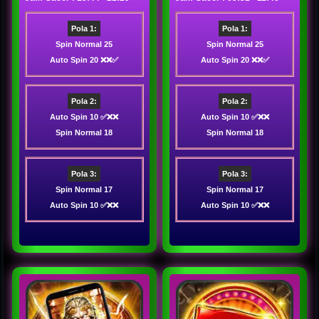
Pola 1:
Pola 1:
Spin Normal 25
Spin Normal 25
Auto Spin 20 ❌❌✅
Auto Spin 20 ❌❌✅
Pola 2:
Pola 2:
Auto Spin 10 ✅❌❌
Auto Spin 10 ✅❌❌
Spin Normal 18
Spin Normal 18
Pola 3:
Pola 3:
Spin Normal 17
Spin Normal 17
Auto Spin 10 ✅❌❌
Auto Spin 10 ✅❌❌