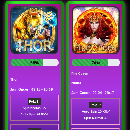
68%
76%
Fire Queen
Thor
Nama
Jam Gacor : 09:18 - 15:09
Jam Gacor : 02:24 - 08:17
Pola 1:
Pola 1:
Spin Normal 25
Auto Spin 10 ❌❌✅
Auto Spin 20 ❌❌✅
Spin Normal 32